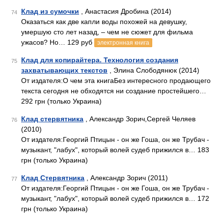
Клад из сумочки
, Анастасия Дробина (2014)
74
Оказаться как две капли воды похожей на девушку,
умершую сто лет назад, – чем не сюжет для фильма
ужасов? Но… 129 руб
электронная книга
Клад для копирайтера. Технология создания
75
захватывающих текстов
, Элина Слободянюк (2014)
От издателя:О чем эта книгаБез интересного продающего
текста сегодня не обходятся ни создание простейшего…
292 грн (только Украина)
Клад стервятника
, Александр Зорич,Сергей Челяев
76
(2010)
От издателя:Георгий Птицын - он же Гоша, он же Трубач -
музыкант, "лабух", который волей судеб прижился в… 183
грн (только Украина)
Клад Стервятника
, Александр Зорич (2011)
77
От издателя:Георгий Птицын - он же Гоша, он же Трубач -
музыкант, "лабух", который волей судеб прижился в… 172
грн (только Украина)