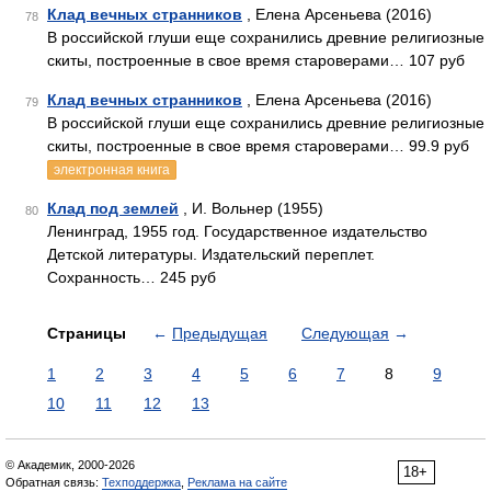
Клад вечных странников
, Елена Арсеньева (2016)
78
В российской глуши еще сохранились древние религиозные
скиты, построенные в свое время староверами… 107 руб
Клад вечных странников
, Елена Арсеньева (2016)
79
В российской глуши еще сохранились древние религиозные
скиты, построенные в свое время староверами… 99.9 руб
электронная книга
Клад под землей
, И. Вольнер (1955)
80
Ленинград, 1955 год. Государственное издательство
Детской литературы. Издательский переплет.
Сохранность… 245 руб
Страницы
←
Предыдущая
Следующая
→
1
2
3
4
5
6
7
8
9
10
11
12
13
© Академик, 2000-2026
18+
Обратная связь:
Техподдержка
,
Реклама на сайте