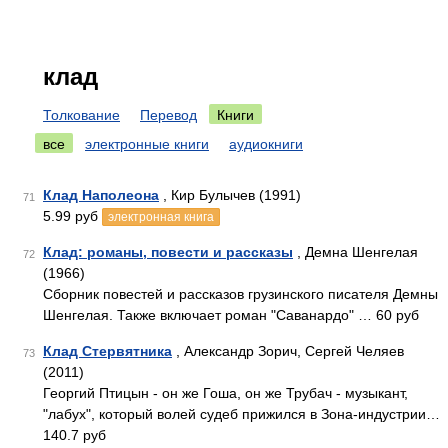
клад
Толкование
Перевод
Книги
все
электронные книги
аудиокниги
Клад Наполеона
, Кир Булычев (1991)
71
5.99 руб
электронная книга
Клад: романы, повести и рассказы
, Демна Шенгелая
72
(1966)
Сборник повестей и рассказов грузинского писателя Демны
Шенгелая. Также включает роман "Саванардо" … 60 руб
Клад Стервятника
, Александр Зорич, Сергей Челяев
73
(2011)
Георгий Птицын - он же Гоша, он же Трубач - музыкант,
"лабух", который волей судеб прижился в Зона-индустрии…
140.7 руб